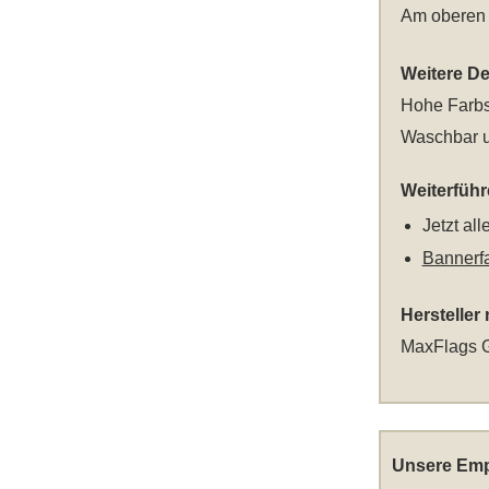
Am oberen u
Weitere Det
Hohe Farbs
Waschbar u
Weiterfüh
Jetzt al
Bannerf
Hersteller
MaxFlags G
Unsere Emp