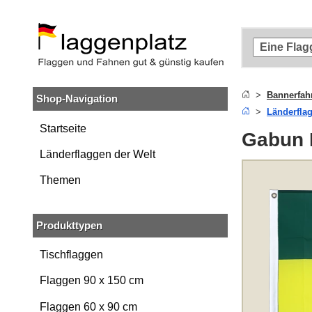
Zum
Hauptinhalt
springen
Zur
Suche
springen
Bannerfah
Shop-Navigation
Zur
Länderfla
Navigation
springen
Startseite
Gabun 
Länderflaggen der Welt
Themen
Produkttypen
Tischflaggen
Flaggen 90 x 150 cm
Flaggen 60 x 90 cm