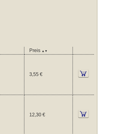
Preis
▲▼
3,55 €
12,30 €