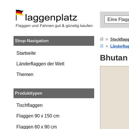
Zum
Hauptinhalt
springen
Zur
Suche
springen
Stockflag
Shop-Navigation
Zur
Länderfla
Navigation
springen
Startseite
Bhutan
Länderflaggen der Welt
Themen
Produkttypen
Tischflaggen
Flaggen 90 x 150 cm
Flaggen 60 x 90 cm