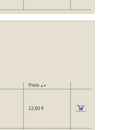
Preis
▲▼
12,60 €