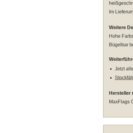
heißgeschni
Im Lieferum
Weitere Det
Hohe Farbs
Bügelbar be
Weiterfüh
Jetzt al
Stockfä
Hersteller
MaxFlags G