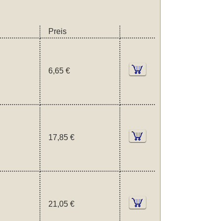
Preis
6,65 €
17,85 €
21,05 €