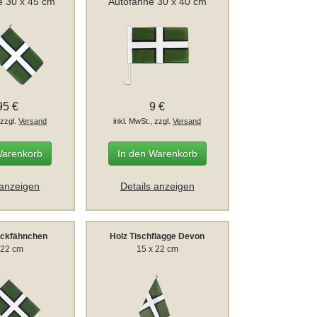
e 30 x 45 cm
Autofahne 30 x 40 cm
95 €
9 €
 zzgl.
Versand
inkl. MwSt., zzgl.
Versand
Warenkorb
In den Warenkorb
 anzeigen
Details anzeigen
ockfähnchen
Holz Tischflagge Devon
 22 cm
15 x 22 cm