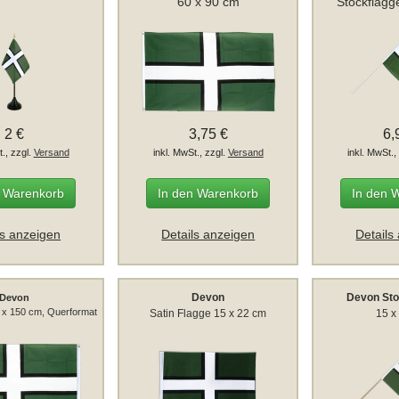
60 x 90 cm
Stockflagg
2 €
3,75 €
6,
t., zzgl.
Versand
inkl. MwSt., zzgl.
Versand
inkl. MwSt.,
n Warenkorb
In den Warenkorb
In den 
ls anzeigen
Details anzeigen
Details
Devon
Devon St
Devon
 x 150 cm, Querformat
Satin Flagge 15 x 22 cm
15 x