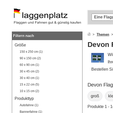
Zum
Hauptinhalt
springen
Zur
Suche
springen
Themen
Filtern nach
Zur
Navigation
Devon 
Größe
springen
150 x 250 cm (1)
Wi
90 x 150 cm (2)
Ihr
60 x 90 cm (1)
Bestellen S
30 x 45 cm (2)
30 x 40 cm (1)
Devon Flag
15 x 22 cm (5)
10 x 15 cm (2)
groß
kl
Produkttyp
Autofahne (1)
Produkte 1 - 
Bannerfahne (1)