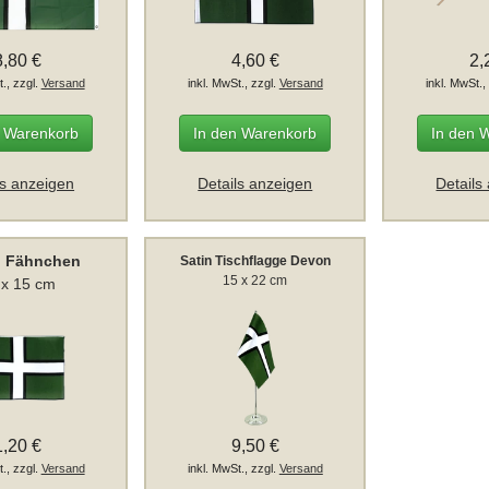
8,80 €
4,60 €
2,
t., zzgl.
Versand
inkl. MwSt., zzgl.
Versand
inkl. MwSt.,
n Warenkorb
In den Warenkorb
In den 
ls anzeigen
Details anzeigen
Details
 Fähnchen
Satin Tischflagge Devon
15 x 22 cm
 x 15 cm
1,20 €
9,50 €
t., zzgl.
Versand
inkl. MwSt., zzgl.
Versand