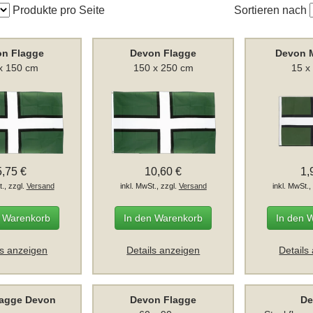
Produkte pro Seite
Sortieren nach
n Flagge
Devon Flagge
Devon 
x 150 cm
150 x 250 cm
15 x
5,75 €
10,60 €
1,
t., zzgl.
Versand
inkl. MwSt., zzgl.
Versand
inkl. MwSt.,
n Warenkorb
In den Warenkorb
In den 
ls anzeigen
Details anzeigen
Details
lagge Devon
Devon Flagge
De