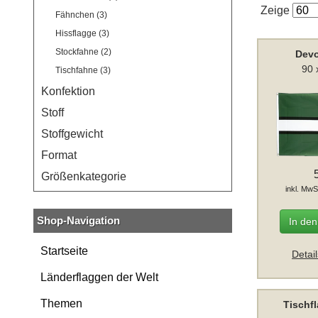
Zeige
Fähnchen (3)
Hissflagge (3)
Stockfahne (2)
Devo
90 
Tischfahne (3)
Konfektion
Stoff
Stoffgewicht
Format
Größenkategorie
inkl. MwS
Shop-Navigation
In de
Startseite
Detai
Länderflaggen der Welt
Themen
Tischf