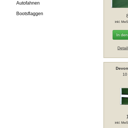
Autofahnen
Bootsflaggen
inkl. MwS
In de
Detai
Devon
10
inkl. MwS