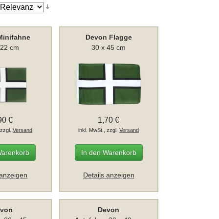
Minifahne
Devon Flagge
 22 cm
30 x 45 cm
90 €
1,70 €
 zzgl.
Versand
inkl. MwSt., zzgl.
Versand
Warenkorb
In den Warenkorb
 anzeigen
Details anzeigen
von
Devon