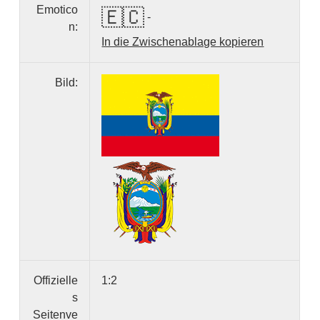
Emotico
🇪🇨
-
n:
In die Zwischenablage kopieren
Bild:
Offizielle
1:2
s
Seitenve