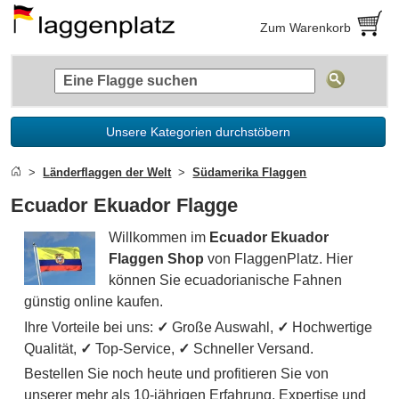
Zum Warenkorb
Unsere Kategorien durchstöbern
Länderflaggen der Welt
Südamerika Flaggen
Ecuador Ekuador Flagge
Willkommen im
Ecuador Ekuador
Flaggen Shop
von FlaggenPlatz. Hier
können Sie ecuadorianische Fahnen
günstig online kaufen.
Ihre Vorteile bei uns:
✓
Große Auswahl,
✓
Hochwertige
Qualität,
✓
Top-Service,
✓
Schneller Versand.
Bestellen Sie noch heute und profitieren Sie von
unserer mehr als 10-jährigen Erfahrung, Expertise und