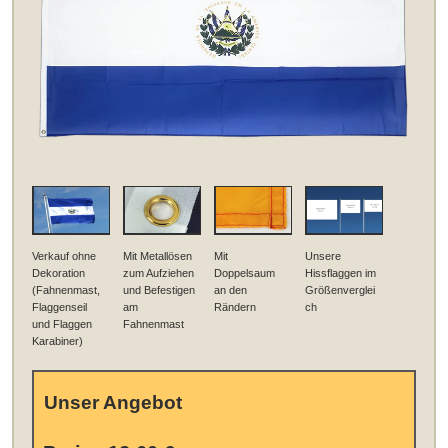
Verkauf ohne
Mit Metallösen
Mit
Unsere
Dekoration
zum Aufziehen
Doppelsaum
Hissflaggen im
(Fahnenmast,
und Befestigen
an den
Größenverglei
Flaggenseil
am
Rändern
ch
und Flaggen
Fahnenmast
Karabiner)
Unser Angebot