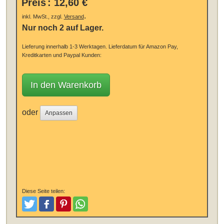
Preis
:
12,60 €
.
inkl. MwSt., zzgl.
Versand
Nur noch 2 auf Lager.
Lieferung innerhalb 1-3 Werktagen.
Lieferdatum für Amazon Pay,
Kreditkarten und Paypal Kunden:
In den Warenkorb
oder
Anpassen
Diese Seite teilen:
Tweeten
Posten
Pinterest
Teilen