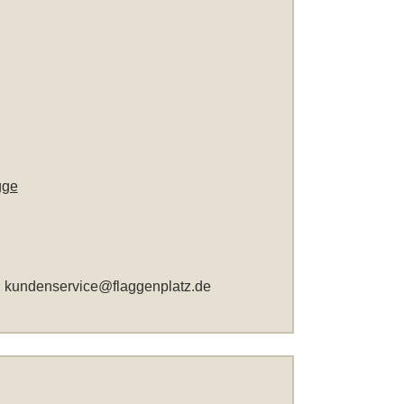
gge
,
kundenservice@flaggenplatz.de