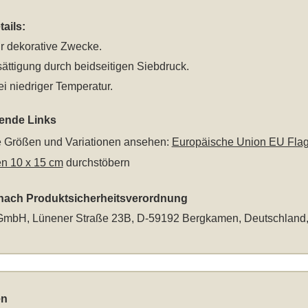
ails:
r dekorative Zwecke.
ättigung durch beidseitigen Siebdruck.
i niedriger Temperatur.
rende Links
le Größen und Variationen ansehen:
Europäische Union EU Fla
n 10 x 15 cm
durchstöbern
 nach Produktsicherheitsverordnung
mbH, Lünener Straße 23B, D-59192 Bergkamen, Deutschland
en