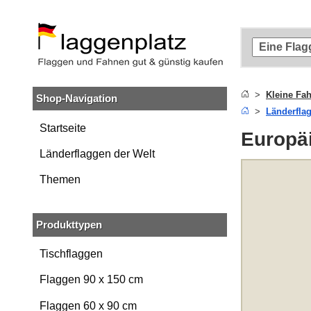
Zum
Hauptinhalt
springen
Zur
Suche
springen
Kleine Fa
Shop-Navigation
Zur
Länderfla
Navigation
springen
Startseite
Europä
Länderflaggen der Welt
Themen
Produkttypen
Tischflaggen
Flaggen 90 x 150 cm
Flaggen 60 x 90 cm