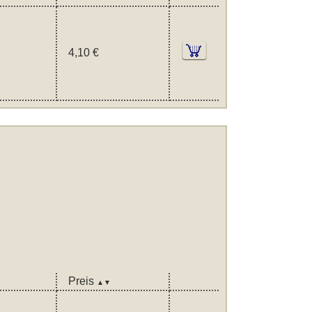
4,10 €
Preis
▲▼