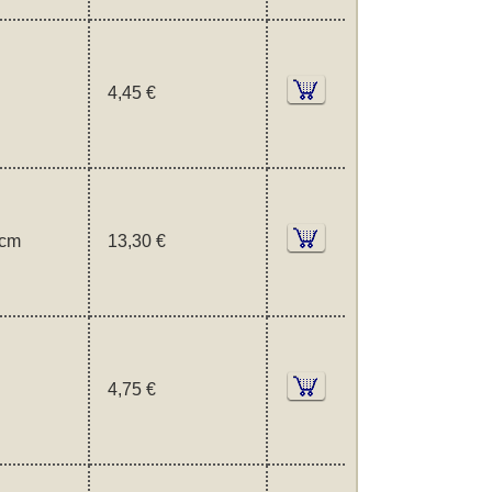
4,45 €
 cm
13,30 €
4,75 €