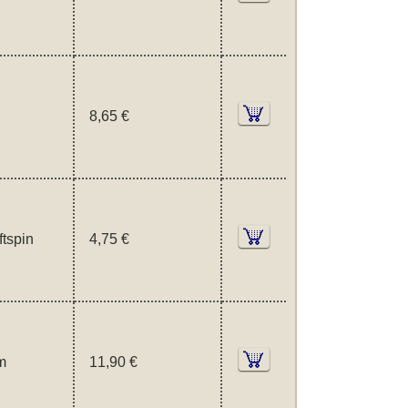
8,65 €
tspin
4,75 €
m
11,90 €