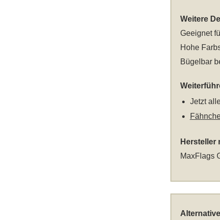
Weitere Det
Geeignet fü
Hohe Farbs
Bügelbar be
Weiterfüh
Jetzt al
Fähnche
Hersteller
MaxFlags G
Alternativ