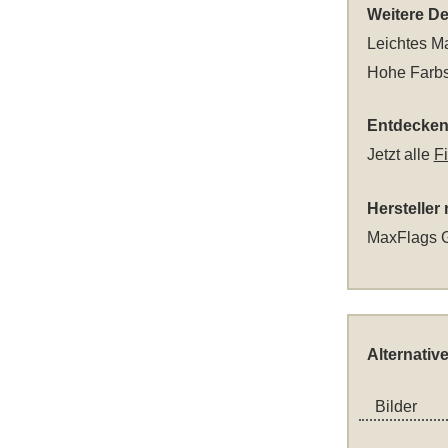
Weitere Det
Leichtes Ma
Hohe Farbs
Entdecken 
Jetzt alle
F
Hersteller
MaxFlags G
Alternativ
Bilder