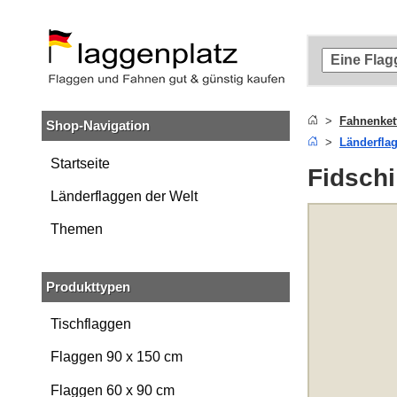
Zum
Hauptinhalt
springen
Zur
Suche
springen
Fahnenket
Shop-Navigation
Zur
Länderfla
Navigation
springen
Startseite
Fidschi
Länderflaggen der Welt
Themen
Produkttypen
Tischflaggen
Flaggen 90 x 150 cm
Flaggen 60 x 90 cm