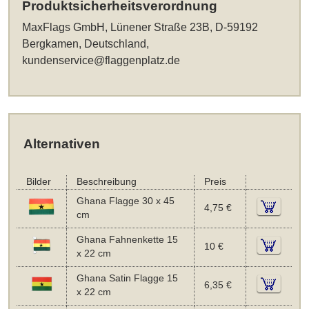
Produktsicherheitsverordnung
MaxFlags GmbH, Lünener Straße 23B, D-59192
Bergkamen, Deutschland,
kundenservice@flaggenplatz.de
Alternativen
Bilder
Beschreibung
Preis
Ghana Flagge 30 x 45
4,75 €
cm
Ghana Fahnenkette 15
10 €
x 22 cm
Ghana Satin Flagge 15
6,35 €
x 22 cm