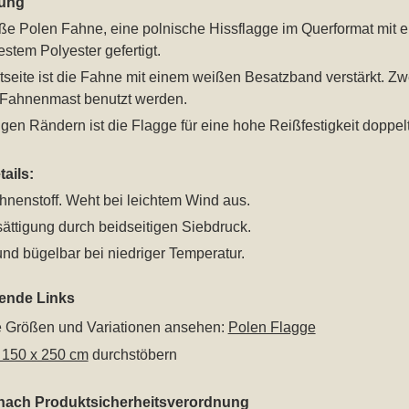
ung
ße Polen Fahne, eine polnische Hissflagge im Querformat mit 
estem Polyester gefertigt.
seite ist die Fahne mit einem weißen Besatzband verstärkt. Z
Fahnenmast benutzt werden.
gen Rändern ist die Flagge für eine hohe Reißfestigkeit doppel
ails:
hnenstoff. Weht bei leichtem Wind aus.
ättigung durch beidseitigen Siebdruck.
nd bügelbar bei niedriger Temperatur.
rende Links
le Größen und Variationen ansehen:
Polen Flagge
 150 x 250 cm
durchstöbern
 nach Produktsicherheitsverordnung