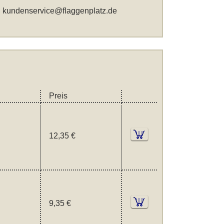
,
kundenservice@flaggenplatz.de
Preis
12,35 €
9,35 €