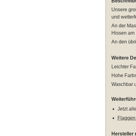
Beschreib
Unsere
gro
und wetterf
An der Mast
Hissen am 
An den übri
Weitere Det
Leichter Fa
Hohe Farbs
Waschbar u
Weiterfüh
Jetzt al
Flaggen
Hersteller