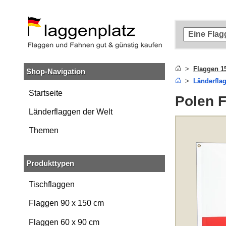
Zum
Hauptinhalt
springen
Zur
Suche
springen
Flaggen 1
Shop-Navigation
Zur
Länderfla
Navigation
springen
Startseite
Polen 
Länderflaggen der Welt
Themen
Produkttypen
Tischflaggen
Flaggen 90 x 150 cm
Flaggen 60 x 90 cm