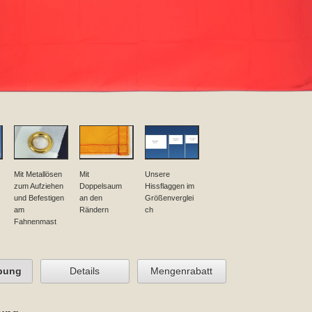
Mit Metallösen
Mit
Unsere
zum Aufziehen
Doppelsaum
Hissflaggen im
und Befestigen
an den
Größenverglei
am
Rändern
ch
Fahnenmast
bung
Details
Mengenrabatt