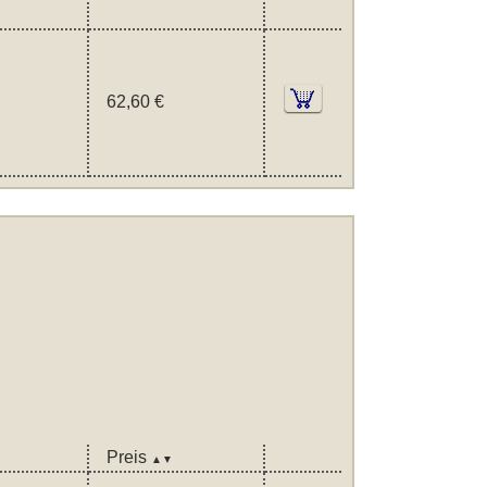
62,60 €
Preis
▲▼