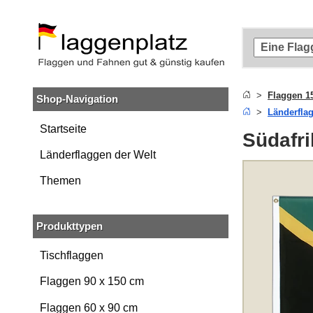
Zum
Hauptinhalt
springen
Zur
Suche
springen
Flaggen 1
Shop-Navigation
Zur
Länderfla
Navigation
springen
Startseite
Südafri
Länderflaggen der Welt
Themen
Produkttypen
Tischflaggen
Flaggen 90 x 150 cm
Flaggen 60 x 90 cm