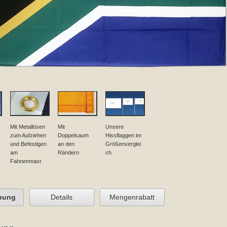
Mit Metallösen
Mit
Unsere
zum Aufziehen
Doppelsaum
Hissflaggen im
und Befestigen
an den
Größenverglei
am
Rändern
ch
Fahnenmast
bung
Details
Mengenrabatt