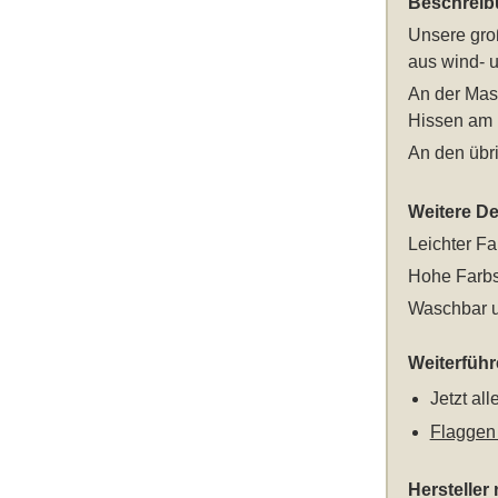
Beschreib
Unsere
gro
aus wind- u
An der Mast
Hissen am 
An den übri
Weitere Det
Leichter Fa
Hohe Farbs
Waschbar u
Weiterfüh
Jetzt al
Flaggen
Hersteller