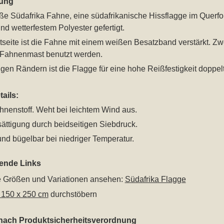
ung
ße Südafrika Fahne, eine südafrikanische Hissflagge im Querfo
nd wetterfestem Polyester gefertigt.
seite ist die Fahne mit einem weißen Besatzband verstärkt. Z
Fahnenmast benutzt werden.
gen Rändern ist die Flagge für eine hohe Reißfestigkeit doppel
ails:
hnenstoff. Weht bei leichtem Wind aus.
ättigung durch beidseitigen Siebdruck.
nd bügelbar bei niedriger Temperatur.
rende Links
le Größen und Variationen ansehen:
Südafrika Flagge
 150 x 250 cm
durchstöbern
 nach Produktsicherheitsverordnung