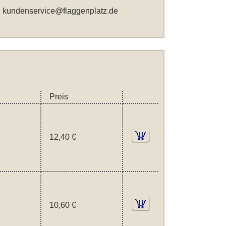
,
kundenservice@flaggenplatz.de
Preis
12,40 €
10,60 €