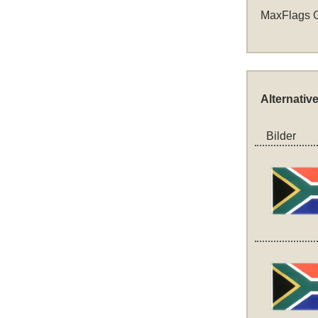
MaxFlags G
Alternativ
Bilder