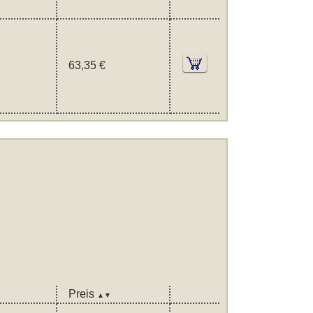
63,35 €
Preis
▲▼