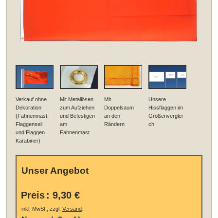
Verkauf ohne
Mit Metallösen
Mit
Unsere
Dekoration
zum Aufziehen
Doppelsaum
Hissflaggen im
(Fahnenmast,
und Befestigen
an den
Größenverglei
Flaggenseil
am
Rändern
ch
und Flaggen
Fahnenmast
Karabiner)
Unser Angebot
Preis
:
9,30 €
.
inkl. MwSt., zzgl.
Versand