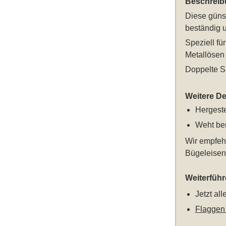
Beschreib
Diese
güns
beständig u
Speziell f
Metallösen 
Doppelte S
Weitere Det
Hergeste
Weht ber
Wir empfeh
Bügeleisen 
Weiterfüh
Jetzt al
Flaggen