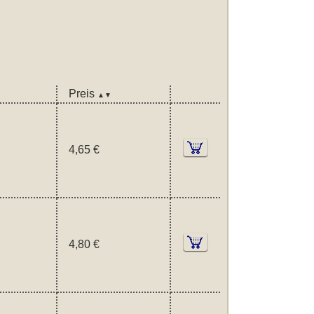
Preis
▲▼
4,65 €
4,80 €