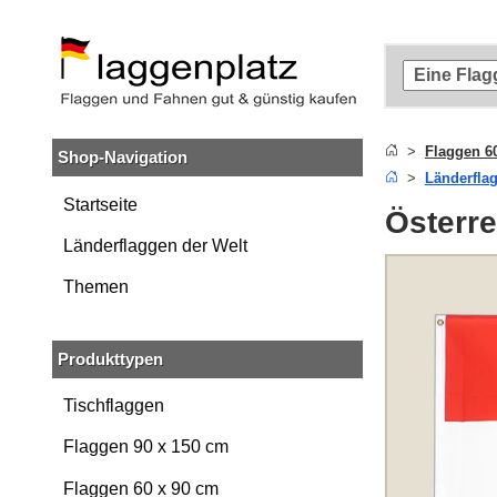
Zum
Hauptinhalt
springen
Zur
Suche
springen
Flaggen 6
Shop-Navigation
Zur
Länderfla
Navigation
springen
Startseite
Österre
Länderflaggen der Welt
Themen
Produkttypen
Tischflaggen
Flaggen 90 x 150 cm
Flaggen 60 x 90 cm