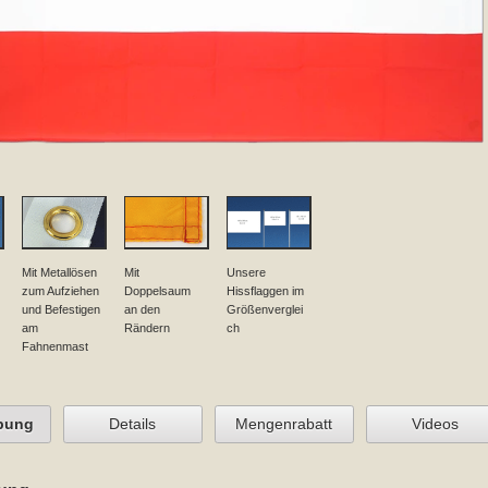
Mit Metallösen
Mit
Unsere
zum Aufziehen
Doppelsaum
Hissflaggen im
und Befestigen
an den
Größenverglei
am
Rändern
ch
Fahnenmast
bung
Details
Mengenrabatt
Videos