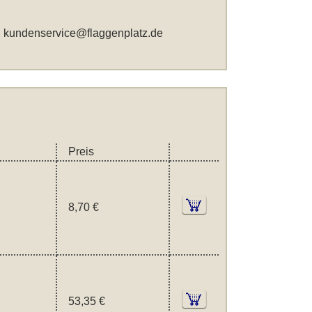
,
kundenservice@flaggenplatz.de
Preis
8,70 €
53,35 €