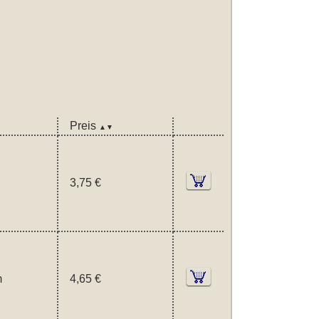
Preis
▲▼
3,75 €
m
4,65 €