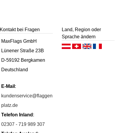
Kontakt bei Fragen
Land, Region oder
Sprache ändern
MaxFlags GmbH
Deutsch (AT)
Deutsch (CH)
English
Français
Lünener Straße 23B
D-59192 Bergkamen
Deutschland
E-Mail
:
kundenservice@flaggen
platz.de
Telefon Inland
:
02307 - 719 989 307