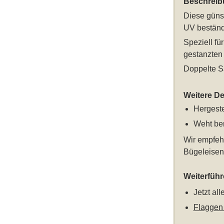
Beschreib
Diese
güns
UV beständ
Speziell f
gestanzten 
Doppelte S
Weitere Det
Hergeste
Weht ber
Wir empfeh
Bügeleisen 
Weiterfüh
Jetzt al
Flaggen