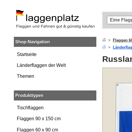
Zum
Hauptinhalt
springen
Zur
Suche
springen
Flaggen 6
Shop-Navigation
Zur
Länderfla
Navigation
springen
Startseite
Russla
Länderflaggen der Welt
Themen
Produkttypen
Tischflaggen
Flaggen 90 x 150 cm
Flaggen 60 x 90 cm