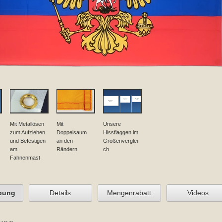
Mit Metallösen
Mit
Unsere
zum Aufziehen
Doppelsaum
Hissflaggen im
und Befestigen
an den
Größenverglei
am
Rändern
ch
Fahnenmast
bung
Details
Mengenrabatt
Videos