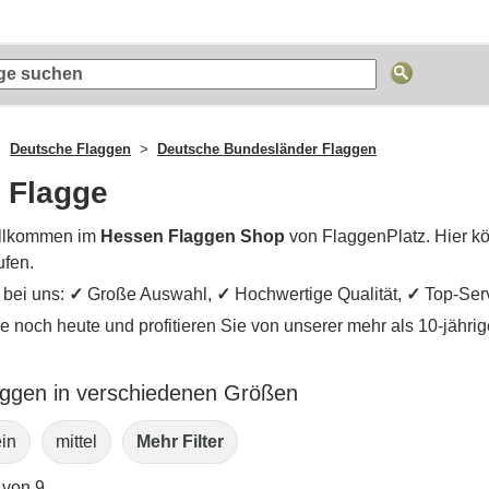
Deutsche Flaggen
Deutsche Bundesländer Flaggen
 Flagge
llkommen im
Hessen Flaggen Shop
von FlaggenPlatz. Hier k
ufen.
e bei uns:
✓
Große Auswahl,
✓
Hochwertige Qualität,
✓
Top-Ser
ie noch heute und profitieren Sie von unserer mehr als 10-jähr
ggen in verschiedenen Größen
ein
mittel
Mehr Filter
 von 9