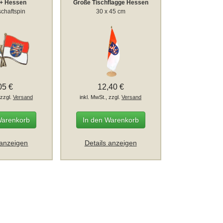
 + Hessen
Große Tischflagge Hessen
chaftspin
30 x 45 cm
05 €
12,40 €
 zzgl.
Versand
inkl. MwSt., zzgl.
Versand
Warenkorb
In den Warenkorb
 anzeigen
Details anzeigen