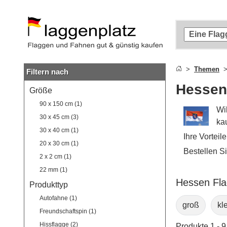
Zum
Hauptinhalt
springen
Zur
Suche
springen
Themen
Filtern nach
Zur
Navigation
Hessen
Größe
springen
90 x 150 cm (1)
Wi
30 x 45 cm (3)
ka
30 x 40 cm (1)
Ihre Vorteil
20 x 30 cm (1)
Bestellen S
2 x 2 cm (1)
22 mm (1)
Hessen Fla
Produkttyp
Autofahne (1)
groß
kl
Freundschaftspin (1)
Hissflagge (2)
Produkte 1 - 9