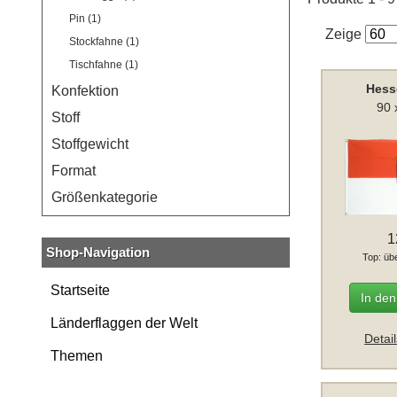
Pin (1)
Zeige
Stockfahne (1)
Tischfahne (1)
Hess
Konfektion
90 
Stoff
Stoffgewicht
Format
Größenkategorie
1
Shop-Navigation
Top: üb
Startseite
In de
Länderflaggen der Welt
Detai
Themen