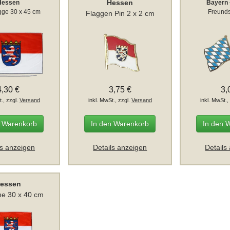
Hessen
Hessen
Bayern
gge 30 x 45 cm
Freunds
Flaggen Pin 2 x 2 cm
4,30 €
3,75 €
3,
t., zzgl.
Versand
inkl. MwSt., zzgl.
Versand
inkl. MwSt.,
n Warenkorb
In den Warenkorb
In den 
ls anzeigen
Details anzeigen
Details
essen
ne 30 x 40 cm