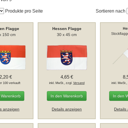
Produkte pro Seite
Sortieren nach
en Flagge
Hessen Flagge
He
Stockflagg
x 150 cm
30 x 45 cm
2,20 €
4,65 €
8,
er 100 verkauft
inkl. MwSt., zzgl.
Versand
inkl. MwSt.,
n Warenkorb
In den Warenkorb
In den 
ls anzeigen
Details anzeigen
Details