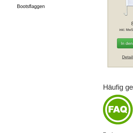
Bootsflaggen
inkl. MwS
In de
Detai
Häufig ge