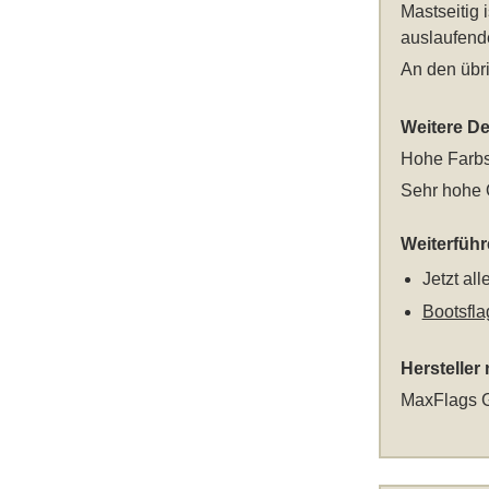
Mastseitig 
auslaufend
An den übri
Weitere Det
Hohe Farbs
Sehr hohe Q
Weiterfüh
Jetzt al
Bootsfla
Hersteller
MaxFlags G