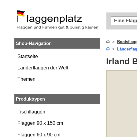
Zum
Hauptinhalt
springen
Zur
Suche
springen
Bootsflag
Shop-Navigation
Zur
Länderfla
Navigation
springen
Startseite
Irland 
Länderflaggen der Welt
Themen
Produkttypen
Tischflaggen
Flaggen 90 x 150 cm
Flaggen 60 x 90 cm