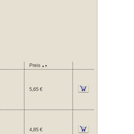
Preis
▲▼
5,65 €
4,85 €