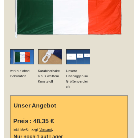
Verkauf ohne
Karabinerhake
Unsere
Dekoration
n aus weißem
Hissflaggen im
Kunststoff
Größenverglei
ch
Unser Angebot
Preis
:
48,35 €
.
inkl. MwSt., zzgl.
Versand
Nur noch 1 auf Lager.