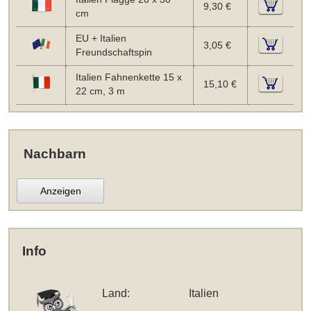
9,30 €
cm
EU + Italien
3,05 €
Freundschaftspin
Italien Fahnenkette 15 x
15,10 €
22 cm, 3 m
Nachbarn
Anzeigen
Info
Land:
Italien