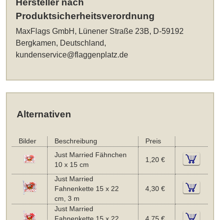
Hersteller nach
Produktsicherheitsverordnung
MaxFlags GmbH, Lünener Straße 23B, D-59192
Bergkamen, Deutschland,
kundenservice@flaggenplatz.de
Alternativen
Bilder
Beschreibung
Preis
Just Married Fähnchen
1,20 €
10 x 15 cm
Just Married
Fahnenkette 15 x 22
4,30 €
cm, 3 m
Just Married
Fahnenkette 15 x 22
4,75 €