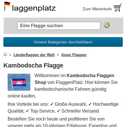
Zum Warenkorb
Unsere Kategorien durchstöbern
Länderflaggen der Welt
Asien Flaggen
Kambodscha Flagge
Willkommen im
Kambodscha Flaggen
Shop
von FlaggenPlatz. Hier können Sie
kambodschanische Fahnen günstig
online kaufen.
Ihre Vorteile bei uns:
✓
Große Auswahl,
✓
Hochwertige
Qualität,
✓
Top-Service,
✓
Schneller Versand.
Bestellen Sie noch heute und profitieren Sie von
unserer mehr als 10-jährigen Erfahrung, Expertise und