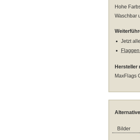
Hohe Farbs
Waschbar u
Weiterfüh
Jetzt al
Flaggen
Hersteller
MaxFlags G
Alternativ
Bilder