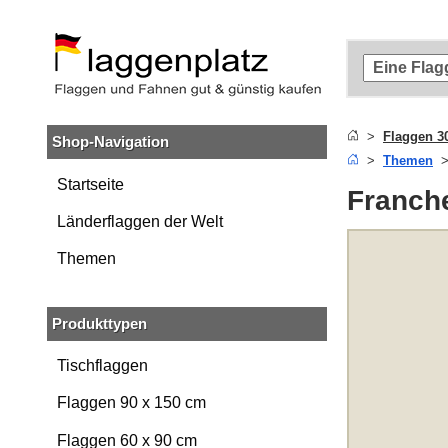
Zum
Hauptinhalt
springen
Zur
Suche
springen
Flaggen 3
Shop-Navigation
Zur
Themen
Navigation
springen
Startseite
Franch
Länderflaggen der Welt
Themen
Produkttypen
Tischflaggen
Flaggen 90 x 150 cm
Flaggen 60 x 90 cm