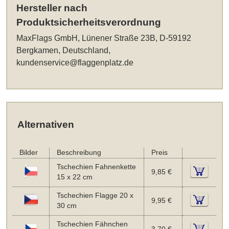
Hersteller nach
Produktsicherheitsverordnung
MaxFlags GmbH, Lünener Straße 23B, D-59192
Bergkamen, Deutschland,
kundenservice@flaggenplatz.de
Alternativen
Bilder
Beschreibung
Preis
Tschechien Fahnenkette
9,85 €
15 x 22 cm
Tschechien Flagge 20 x
9,95 €
30 cm
Tschechien Fähnchen