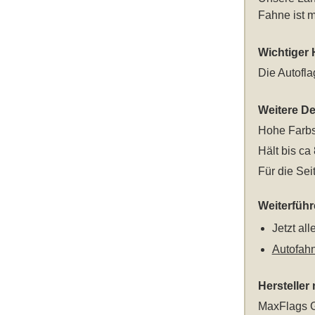
Fahne ist m
Wichtiger 
Die Autofl
Weitere Det
Hohe Farbs
Hält bis ca
Für die Sei
Weiterfüh
Jetzt al
Autofah
Hersteller
MaxFlags G