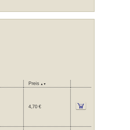
Preis
▲▼
4,70 €