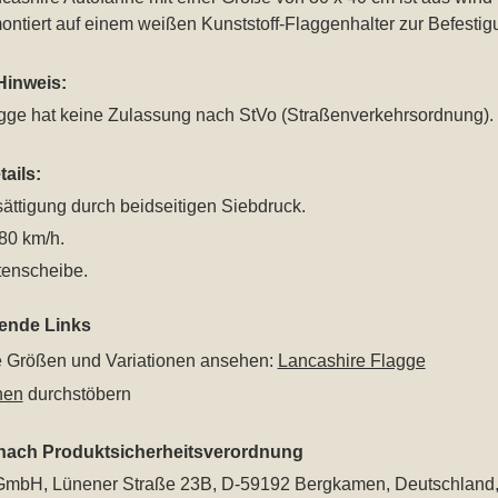
ontiert auf einem weißen Kunststoff-Flaggenhalter zur Befestig
Hinweis:
agge hat keine Zulassung nach StVo (Straßenverkehrsordnung).
ails:
ättigung durch beidseitigen Siebdruck.
 80 km/h.
tenscheibe.
rende Links
le Größen und Variationen ansehen:
Lancashire Flagge
nen
durchstöbern
 nach Produktsicherheitsverordnung
mbH, Lünener Straße 23B, D-59192 Bergkamen, Deutschland