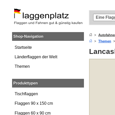
Zum
Hauptinhalt
springen
Zur
Suche
springen
Autofahne
Shop-Navigation
Zur
Themen
Navigation
springen
Startseite
Lancas
Länderflaggen der Welt
Themen
Produkttypen
Tischflaggen
Flaggen 90 x 150 cm
Flaggen 60 x 90 cm