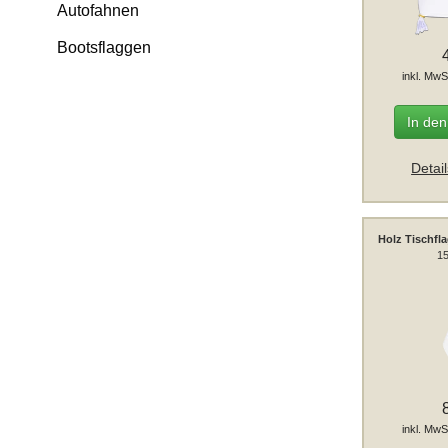
Autofahnen
Bootsflaggen
inkl. MwS
In de
Detai
Holz Tischfl
15
inkl. MwS