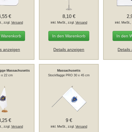
4,55 €
8,10 €
2,
t., zzgl.
Versand
inkl. MwSt., zzgl.
Versand
inkl. MwSt.,
n Warenkorb
In den Warenkorb
In den 
ls anzeigen
Details anzeigen
Details
agge Massachusetts
Massachusetts
 x 22 cm
Stockflagge PRO 30 x 45 cm
8,25 €
9 €
t., zzgl.
Versand
inkl. MwSt., zzgl.
Versand