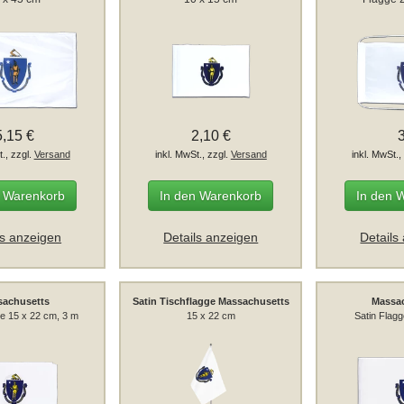
5,15 €
2,10 €
t., zzgl.
Versand
inkl. MwSt., zzgl.
Versand
inkl. MwSt.,
n Warenkorb
In den Warenkorb
In den 
ls anzeigen
Details anzeigen
Details
sachusetts
Satin Tischflagge Massachusetts
Massa
e 15 x 22 cm, 3 m
15 x 22 cm
Satin Flag