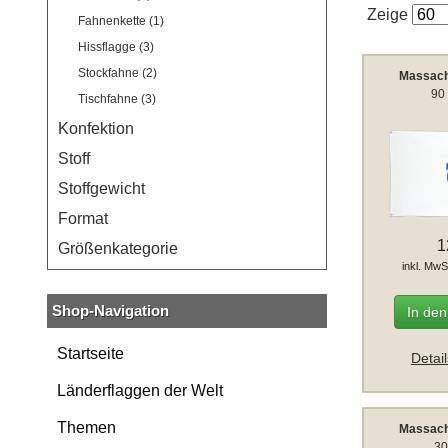
Zeige
Fahnenkette (1)
Hissflagge (3)
Stockfahne (2)
Massach
90
Tischfahne (3)
Konfektion
Stoff
Stoffgewicht
Format
1
Größenkategorie
inkl. MwS
Shop-Navigation
In de
Startseite
Detai
Länderflaggen der Welt
Themen
Massach
30