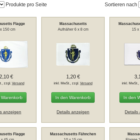
Produkte pro Seite
Sortieren nach
usetts Flagge
Massachusetts
Massachuse
 x 150 cm
Aufnäher 6 x 8 cm
15 x
2,10 €
1,20 €
3,
t., zzgl.
Versand
inkl. MwSt., zzgl.
Versand
inkl. MwSt.,
n Warenkorb
In den Warenkorb
In den 
ls anzeigen
Details anzeigen
Details
usetts Flagge
Massachusetts Fähnchen
Massa
 x 45 cm
10 x 15 cm
Flagge 