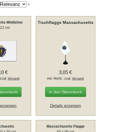
Tischflagge Massachusetts
tts Minifahne
 22 cm
10 €
3,05 €
 zzgl.
Versand
inkl. MwSt., zzgl.
Versand
Warenkorb
In den Warenkorb
 anzeigen
Details anzeigen
chusetts
Massachusetts Flagge
20 x 30 cm
60 x 90 cm