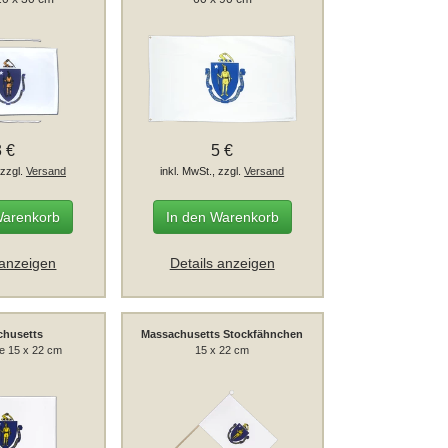
3 €
5 €
 zzgl.
Versand
inkl. MwSt., zzgl.
Versand
Warenkorb
In den Warenkorb
 anzeigen
Details anzeigen
chusetts
Massachusetts Stockfähnchen
ge 15 x 22 cm
15 x 22 cm