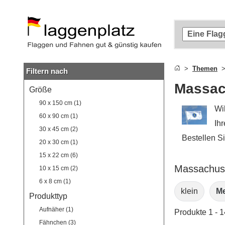
Zum
Hauptinhalt
springen
Zur
Suche
springen
Themen
Filtern nach
Zur
Navigation
Massac
Größe
springen
90 x 150 cm (1)
Wi
60 x 90 cm (1)
Ihr
30 x 45 cm (2)
Bestellen S
20 x 30 cm (1)
15 x 22 cm (6)
Massachuse
10 x 15 cm (2)
6 x 8 cm (1)
klein
Me
Produkttyp
Aufnäher (1)
Produkte 1 - 
Fähnchen (3)