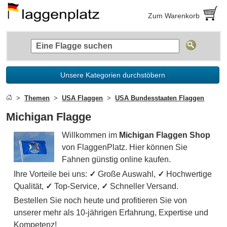
Zum Warenkorb
Unsere Kategorien durchstöbern
Themen
USA Flaggen
USA Bundesstaaten Flaggen
Michigan Flagge
Willkommen im
Michigan Flaggen Shop
von FlaggenPlatz. Hier können Sie
Fahnen günstig online kaufen.
Ihre Vorteile bei uns:
✓
Große Auswahl,
✓
Hochwertige
Qualität,
✓
Top-Service,
✓
Schneller Versand.
Bestellen Sie noch heute und profitieren Sie von
unserer mehr als 10-jährigen Erfahrung, Expertise und
Kompetenz!