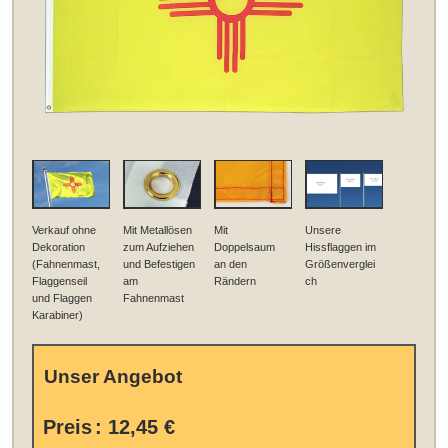
Verkauf ohne
Mit Metallösen
Mit
Unsere
Dekoration
zum Aufziehen
Doppelsaum
Hissflaggen im
(Fahnenmast,
und Befestigen
an den
Größenverglei
Flaggenseil
am
Rändern
ch
und Flaggen
Fahnenmast
Karabiner)
Unser Angebot
Preis
:
12,45 €