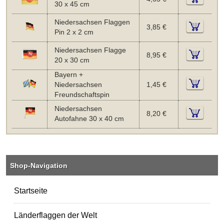
30 x 45 cm
Niedersachsen Flaggen
3,85 €
Pin 2 x 2 cm
Niedersachsen Flagge
8,95 €
20 x 30 cm
Bayern +
Niedersachsen
1,45 €
Freundschaftspin
Niedersachsen
8,20 €
Autofahne 30 x 40 cm
Shop-Navigation
Startseite
Länderflaggen der Welt