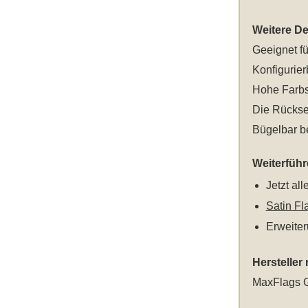
Weitere Det
Geeignet fü
Konfigurier
Hohe Farbsä
Die Rücksei
Bügelbar be
Weiterfüh
Jetzt al
Satin Fl
Erweite
Hersteller
MaxFlags G