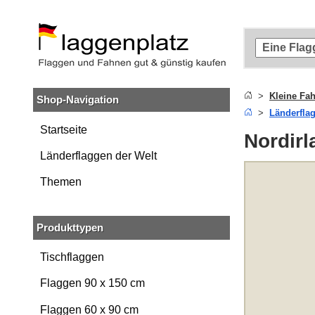
Zum
Hauptinhalt
springen
Zur
Suche
springen
Kleine Fa
Shop-Navigation
Zur
Länderfla
Navigation
springen
Startseite
Nordirl
Länderflaggen der Welt
Themen
Produkttypen
Tischflaggen
Flaggen 90 x 150 cm
Flaggen 60 x 90 cm