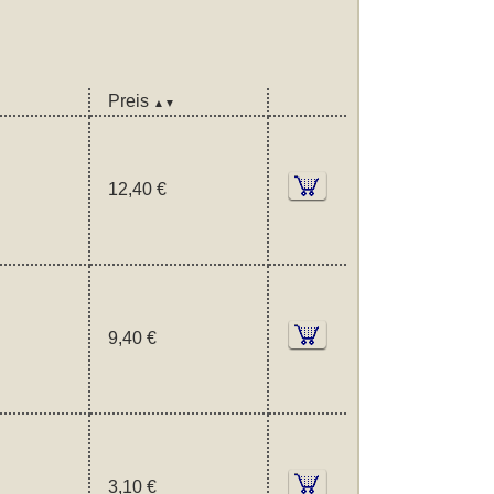
Preis
▲▼
12,40 €
9,40 €
3,10 €