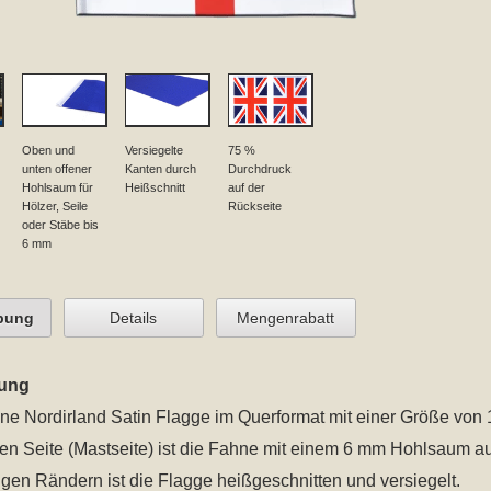
Oben und
Versiegelte
75 %
unten offener
Kanten durch
Durchdruck
Hohlsaum für
Heißschnitt
auf der
Hölzer, Seile
Rückseite
oder Stäbe bis
6 mm
bung
Details
Mengenrabatt
ung
ine Nordirland Satin Flagge im Querformat mit einer Größe von 
ken Seite (Mastseite) ist die Fahne mit einem 6 mm Hohlsaum a
gen Rändern ist die Flagge heißgeschnitten und versiegelt.