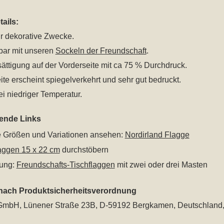
ails:
r dekorative Zwecke.
bar mit unseren
Sockeln der Freundschaft
.
ttigung auf der Vorderseite mit ca 75 % Durchdruck.
te erscheint spiegelverkehrt und sehr gut bedruckt.
i niedriger Temperatur.
rende Links
le Größen und Variationen ansehen:
Nordirland Flagge
aggen 15 x 22 cm
durchstöbern
rung:
Freundschafts-Tischflaggen
mit zwei oder drei Masten
 nach Produktsicherheitsverordnung
mbH, Lünener Straße 23B, D-59192 Bergkamen, Deutschland