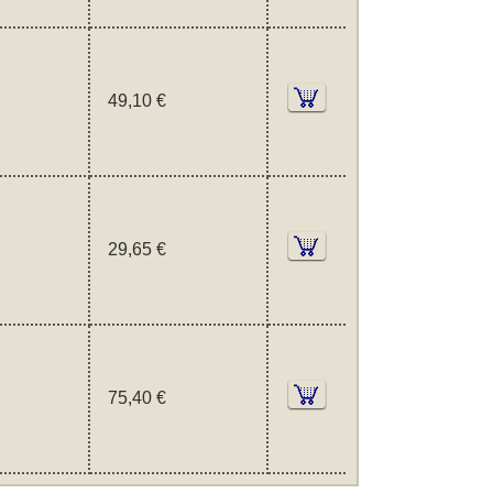
49,10 €
29,65 €
75,40 €