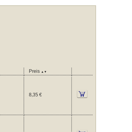
Preis
▲▼
8,35 €