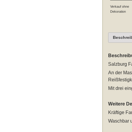
Verkauf ohne
Dekoration
Beschrei
Beschreib
Salzburg F
An der Mast
Reißfestigk
Mit drei e
Weitere Det
Kräftige Fa
Waschbar u