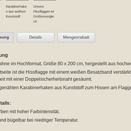
Karabinerhake
Unsere
n aus weißem
Hissflaggen im
Kunststoff
Größenverglei
ch
bung
Details
Mengenrabatt
ung
ahne im Hochformat, Größe 80 x 200 cm
, hergestellt aus hoch
seite ist die Hissflagge mit einem weißen Besatzband verstärk
eit mit einer Doppelsicherheitsnaht gesäumt.
ingenähten Karabinerhaken aus Kunststoff zum Hissen am Flagg
ails:
rben mit hoher Farbintensität.
nd bügelbar bei niedriger Temperatur.