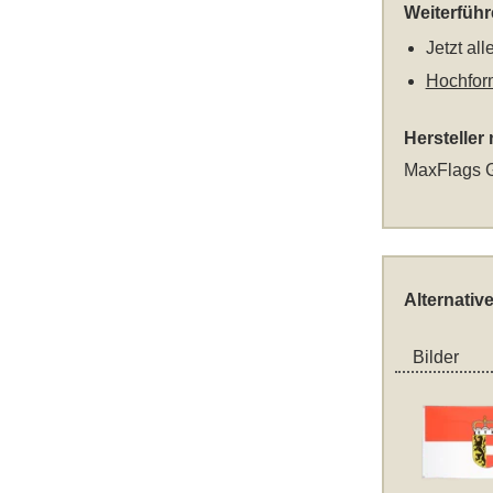
Weiterfüh
Jetzt al
Hochfor
Hersteller
MaxFlags G
Alternativ
Bilder