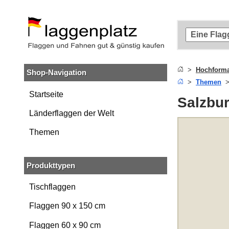
Zum
Hauptinhalt
springen
Zur
Suche
springen
Hochforma
Shop-Navigation
Zur
Themen
Navigation
springen
Startseite
Salzbu
Länderflaggen der Welt
Themen
Produkttypen
Tischflaggen
Flaggen 90 x 150 cm
Flaggen 60 x 90 cm