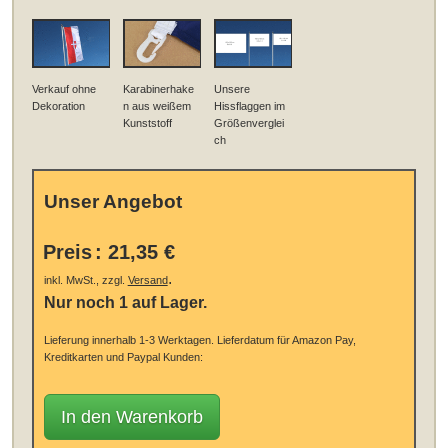
Verkauf ohne
Karabinerhake
Unsere
Dekoration
n aus weißem
Hissflaggen im
Kunststoff
Größenverglei
ch
Unser Angebot
Preis
:
21,35 €
.
inkl. MwSt., zzgl.
Versand
Nur noch 1 auf Lager.
Lieferung innerhalb 1-3 Werktagen.
Lieferdatum für Amazon Pay,
Kreditkarten und Paypal Kunden:
In den Warenkorb