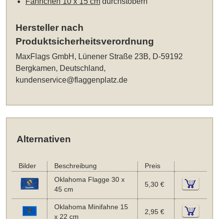
Fähnchen 10 x 15 cm
durchstöbern
Hersteller nach
Produktsicherheitsverordnung
MaxFlags GmbH, Lünener Straße 23B, D-59192
Bergkamen, Deutschland,
kundenservice@flaggenplatz.de
Alternativen
Bilder
Beschreibung
Preis
Oklahoma Flagge 30 x
5,30 €
45 cm
Oklahoma Minifahne 15
2,95 €
x 22 cm