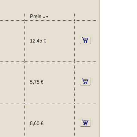
Preis
▲▼
12,45 €
5,75 €
8,60 €