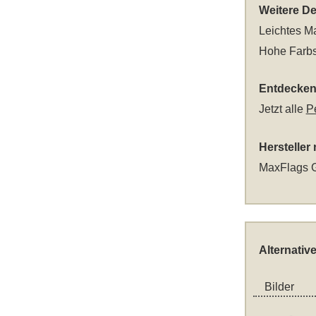
Weitere Det
Leichtes Ma
Hohe Farbs
Entdecken 
Jetzt alle
P
Hersteller
MaxFlags G
Alternativ
Bilder