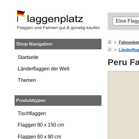
Zum
Hauptinhalt
springen
Zur
Suche
springen
Fahnenket
Shop-Navigation
Zur
Länderfla
Navigation
springen
Startseite
Peru Fa
Länderflaggen der Welt
Themen
Produkttypen
Tischflaggen
Flaggen 90 x 150 cm
Flaggen 60 x 90 cm