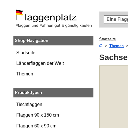
Zum
Hauptinhalt
springen
Zur
Suche
springen
Startseite
Shop-Navigation
Zur
Themen
Navigation
springen
Startseite
Sachse
Länderflaggen der Welt
Themen
Produkttypen
Tischflaggen
Flaggen 90 x 150 cm
Flaggen 60 x 90 cm