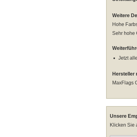
Weitere Det
Hohe Farbs
Sehr hohe Q
Weiterfüh
Jetzt al
Hersteller
MaxFlags G
Unsere Emp
Klicken Sie 