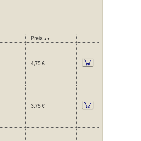
Preis
▲▼
4,75 €
3,75 €