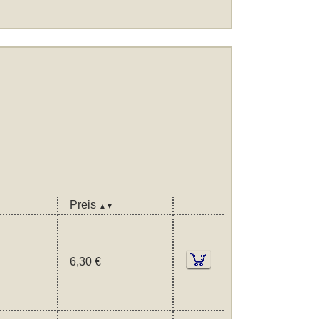
Preis
▲▼
6,30 €