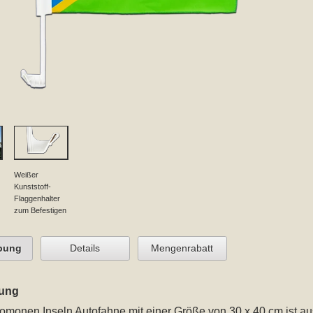
Weißer
Kunststoff-
Flaggenhalter
zum Befestigen
bung
Details
Mengenrabatt
ung
omonen Inseln Autofahne mit einer Größe von 30 x 40 cm
ist au