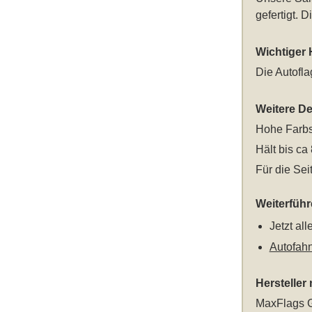
gefertigt. 
Wichtiger 
Die Autofl
Weitere Det
Hohe Farbs
Hält bis ca
Für die Sei
Weiterfüh
Jetzt al
Autofah
Hersteller
MaxFlags G