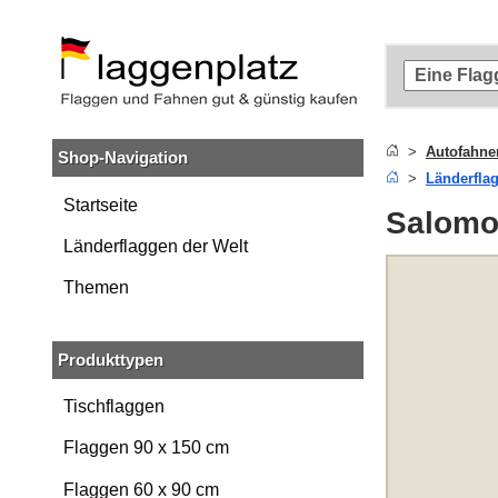
Zum
Hauptinhalt
springen
Zur
Suche
springen
Autofahne
Shop-Navigation
Zur
Länderfla
Navigation
springen
Startseite
Salomo
Länderflaggen der Welt
Themen
Produkttypen
Tischflaggen
Flaggen 90 x 150 cm
Flaggen 60 x 90 cm