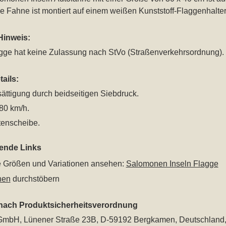
Die Fahne ist montiert auf einem weißen Kunststoff-Flaggenhalte
Hinweis:
agge hat keine Zulassung nach StVo (Straßenverkehrsordnung).
ails:
ättigung durch beidseitigen Siebdruck.
 80 km/h.
tenscheibe.
rende Links
le Größen und Variationen ansehen:
Salomonen Inseln Flagge
nen
durchstöbern
 nach Produktsicherheitsverordnung
mbH, Lünener Straße 23B, D-59192 Bergkamen, Deutschland