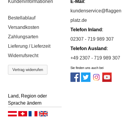
Kundeninformationen
E-Mail
:
kundenservice@flaggen
Bestellablauf
platz.de
Versandkosten
Telefon Inland
:
Zahlungsarten
02307 - 719 989 307
Lieferung / Lieferzeit
Telefon Ausland
:
Widerrufsrecht
+49 2307 - 719 989 307
Sie finden uns auch bei
Vertrag widerrufen
Land, Region oder
Sprache ändern
D
D
F
E
e
e
r
n