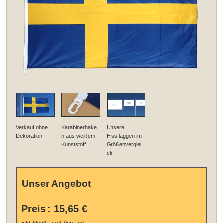
Verkauf ohne
Karabinerhake
Unsere
Dekoration
n aus weißem
Hissflaggen im
Kunststoff
Größenverglei
ch
Unser Angebot
Preis
:
15,65 €
.
inkl. MwSt., zzgl.
Versand