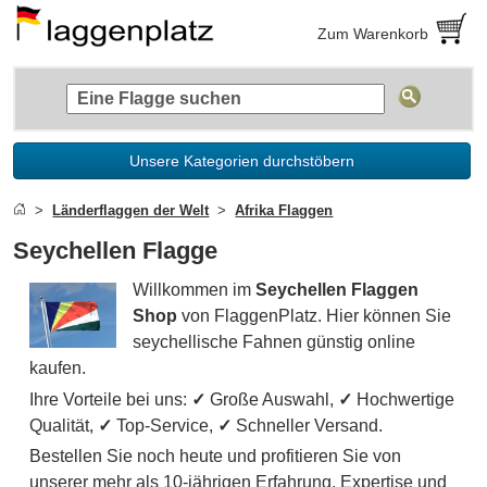
Zum Warenkorb
Unsere Kategorien durchstöbern
Länderflaggen der Welt
Afrika Flaggen
Seychellen Flagge
Willkommen im
Seychellen Flaggen
Shop
von FlaggenPlatz. Hier können Sie
seychellische Fahnen günstig online
kaufen.
Ihre Vorteile bei uns:
✓
Große Auswahl,
✓
Hochwertige
Qualität,
✓
Top-Service,
✓
Schneller Versand.
Bestellen Sie noch heute und profitieren Sie von
unserer mehr als 10-jährigen Erfahrung, Expertise und