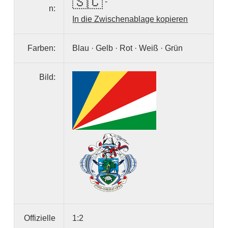
🇸🇨
-
n:
In die Zwischenablage kopieren
Farben:
Blau · Gelb · Rot · Weiß · Grün
Bild:
Offizielle
1:2