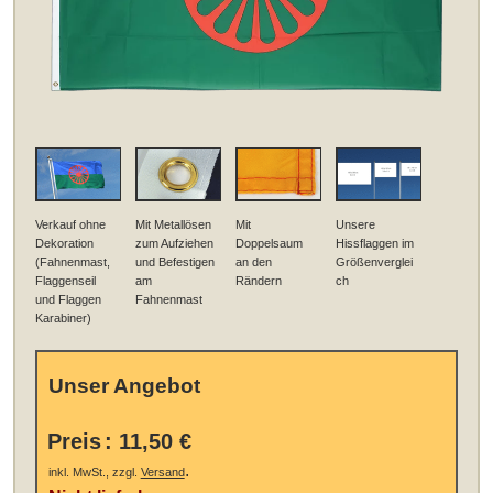
Verkauf ohne
Mit Metallösen
Mit
Unsere
Dekoration
zum Aufziehen
Doppelsaum
Hissflaggen im
(Fahnenmast,
und Befestigen
an den
Größenverglei
Flaggenseil
am
Rändern
ch
und Flaggen
Fahnenmast
Karabiner)
Unser Angebot
Preis
:
11,50 €
.
inkl. MwSt., zzgl.
Versand