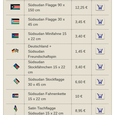
Südsudan Flagge 90 x
12,25 €
150 cm
Südsudan Flagge 30 x
3,45 €
45 cm
Südsudan Minifahne 15
3,40 €
x 22 cm
Deutschland +
Südsudan
1,45 €
Freundschaftspin
Südsudan
Stockfähnchen 15 x 22
3,40 €
cm
Südsudan Stockflagge
6,60 €
30 x 45 cm
Südsudan Fahnenkette
10 €
15 x 22 cm
Satin Tischflagge
8,95 €
Südsudan 15 x 22 cm