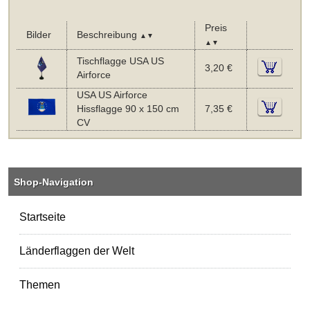
Preis
Bilder
Beschreibung
▲▼
▲▼
Tischflagge USA US
3,20 €
Airforce
USA US Airforce
Hissflagge 90 x 150 cm
7,35 €
CV
Shop-Navigation
Startseite
Länderflaggen der Welt
Themen