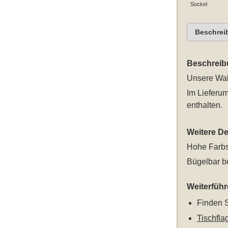
Sockel
Beschrei
Beschreib
Unsere
Wal
Im Lieferum
enthalten.
Weitere Det
Hohe Farbs
Bügelbar be
Weiterfüh
Finden S
Tischfla