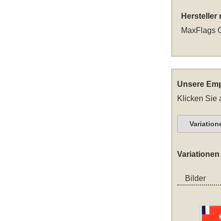
Hersteller
MaxFlags G
Unsere Emp
Klicken Sie 
Variation
Variationen
Bilder