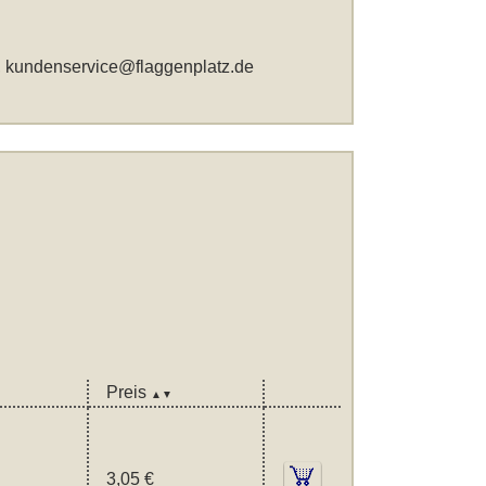
,
kundenservice@flaggenplatz.de
Preis
▲▼
3,05 €