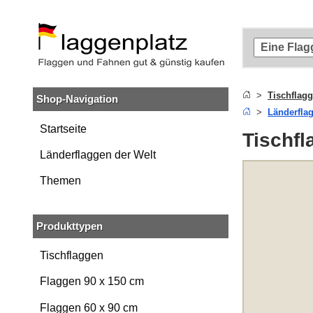
Zum
Hauptinhalt
springen
Zur
Suche
springen
Tischflag
Shop-Navigation
Zur
Länderfla
Navigation
springen
Startseite
Tischfl
Länderflaggen der Welt
Themen
Produkttypen
Tischflaggen
Flaggen 90 x 150 cm
Flaggen 60 x 90 cm