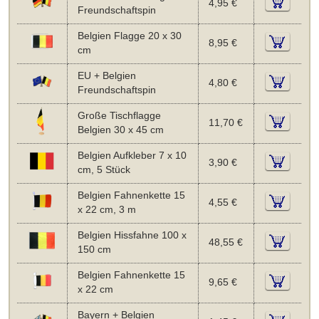
4,95 €
Freundschaftspin
Belgien Flagge 20 x 30
8,95 €
cm
EU + Belgien
4,80 €
Freundschaftspin
Große Tischflagge
11,70 €
Belgien 30 x 45 cm
Belgien Aufkleber 7 x 10
3,90 €
cm, 5 Stück
Belgien Fahnenkette 15
4,55 €
x 22 cm, 3 m
Belgien Hissfahne 100 x
48,55 €
150 cm
Belgien Fahnenkette 15
9,65 €
x 22 cm
Bayern + Belgien