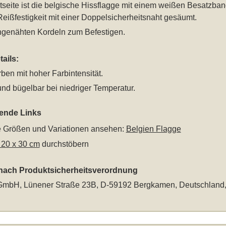
seite ist die belgische Hissflagge mit einem weißen Besatzban
eißfestigkeit mit einer Doppelsicherheitsnaht gesäumt.
ingenähten Kordeln zum Befestigen.
ails:
rben mit hoher Farbintensität.
nd bügelbar bei niedriger Temperatur.
rende Links
le Größen und Variationen ansehen:
Belgien Flagge
 20 x 30 cm
durchstöbern
 nach Produktsicherheitsverordnung
mbH, Lünener Straße 23B, D-59192 Bergkamen, Deutschland