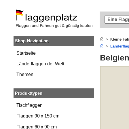
Zum
Hauptinhalt
springen
Zur
Suche
springen
Kleine Fa
Shop-Navigation
Zur
Länderfla
Navigation
springen
Startseite
Belgien
Länderflaggen der Welt
Themen
Produkttypen
Tischflaggen
Flaggen 90 x 150 cm
Flaggen 60 x 90 cm