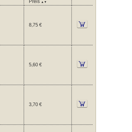
Preis
▲▼
8,75 €
5,60 €
3,70 €