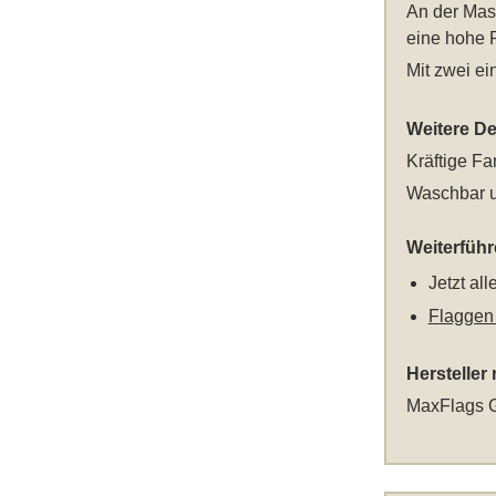
An der Mast
eine hohe R
Mit zwei e
Weitere Det
Kräftige Fa
Waschbar u
Weiterfüh
Jetzt al
Flaggen
Hersteller
MaxFlags G