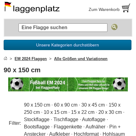
Zum Warenkorb
Unsere Kategorien durchstöbern
EM 2024 Flaggen
Alle Größen und Variationen
90 x 150 cm
90 x 150 cm
·
60 x 90 cm
·
30 x 45 cm
·
150 x
250 cm
·
10 x 15 cm
·
15 x 22 cm
·
20 x 30 cm
·
Stockflagge
·
Tischflagge
·
Autoflagge
·
Filter:
Bootsflagge
·
Flaggenkette
·
Aufnäher
·
Pin +
Anstecker
·
Aufkleber
·
Hochformat
·
Hohlsaum