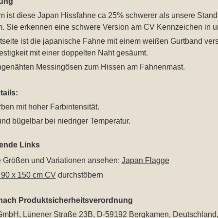
ung
m ist diese
Japan Hissfahne ca 25% schwerer als unsere Standa
m
. Sie erkennen eine schwere Version am CV Kennzeichen in 
seite ist die japanische Fahne mit einem weißen Gurtband vers
stigkeit mit einer doppelten Naht gesäumt.
ingenähten Messingösen zum Hissen am Fahnenmast.
ails:
rben mit hoher Farbintensität.
nd bügelbar bei niedriger Temperatur.
rende Links
le Größen und Variationen ansehen:
Japan Flagge
 90 x 150 cm CV
durchstöbern
 nach Produktsicherheitsverordnung
mbH, Lünener Straße 23B, D-59192 Bergkamen, Deutschland