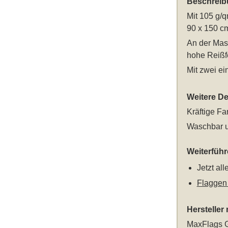
Beschreib
Mit 105 g/q
90 x 150 c
An der Mast
hohe Reißfe
Mit zwei e
Weitere Det
Kräftige Fa
Waschbar u
Weiterfüh
Jetzt al
Flaggen
Hersteller
MaxFlags G