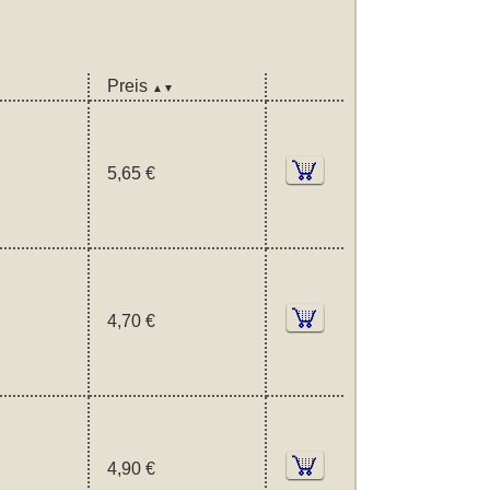
Preis
▲▼
5,65 €
4,70 €
4,90 €