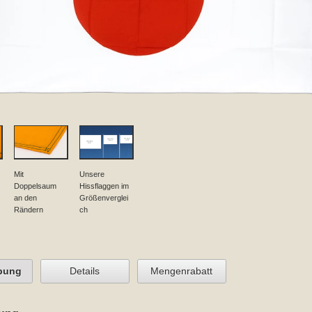
Mit
Unsere
Doppelsaum
Hissflaggen im
an den
Größenverglei
Rändern
ch
bung
Details
Mengenrabatt