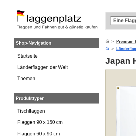
Zum
Hauptinhalt
springen
Zur
Suche
springen
Premium H
Shop-Navigation
Zur
Länderfla
Navigation
springen
Startseite
Japan 
Länderflaggen der Welt
Themen
Produkttypen
Tischflaggen
Flaggen 90 x 150 cm
Flaggen 60 x 90 cm