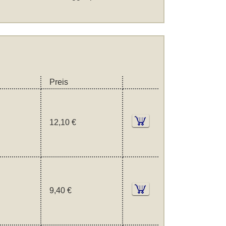
Preis
12,10 €
9,40 €