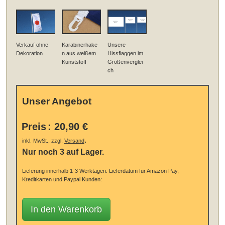
Verkauf ohne
Karabinerhake
Unsere
Dekoration
n aus weißem
Hissflaggen im
Kunststoff
Größenverglei
ch
Unser Angebot
Preis
:
20,90 €
.
inkl. MwSt., zzgl.
Versand
Nur noch 3 auf Lager.
Lieferung innerhalb 1-3 Werktagen.
Lieferdatum für Amazon Pay,
Kreditkarten und Paypal Kunden:
In den Warenkorb