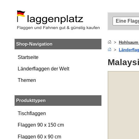
Zum
Hauptinhalt
springen
Zur
Suche
springen
Hohlsaum
Shop-Navigation
Zur
Länderfla
Navigation
springen
Startseite
Malays
Länderflaggen der Welt
Themen
Produkttypen
Tischflaggen
Flaggen 90 x 150 cm
Flaggen 60 x 90 cm