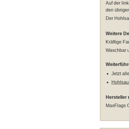
Auf der lin
den übrigen
Der Hohlsa
Weitere Det
Kräftige Fa
Waschbar u
Weiterfüh
Jetzt al
Hohlsau
Hersteller
MaxFlags G