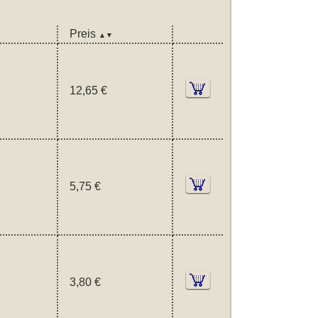
Preis
▲▼
12,65 €
5,75 €
3,80 €