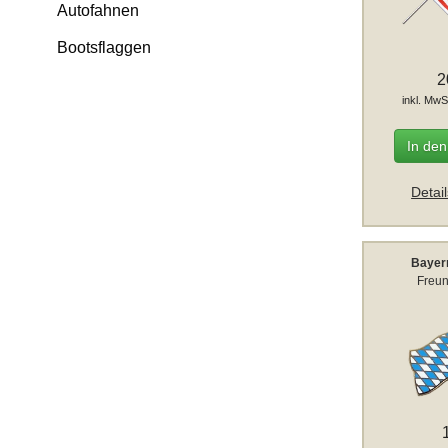
Autofahnen
Bootsflaggen
2
inkl. MwS
In de
Detai
Bayer
Freun