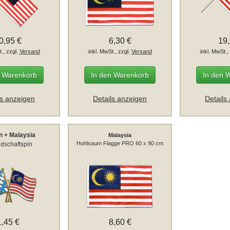
0,95 €
6,30 €
19
t., zzgl.
Versand
inkl. MwSt., zzgl.
Versand
inkl. MwSt.,
n Warenkorb
In den Warenkorb
In den 
ls anzeigen
Details anzeigen
Details
n + Malaysia
Malaysia
Hohlsaum Flagge PRO 60 x 90 cm
dschaftspin
1,45 €
8,60 €