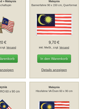
d + Malaysia
Malaysia
chaftspin
Bannerfahne 90 x 150 cm, Querformat
20 €
9,70 €
 zzgl.
Versand
inkl. MwSt., zzgl.
Versand
Warenkorb
In den Warenkorb
 anzeigen
Details anzeigen
aysia
Malaysia
Hissfahne VA Ösen 60 x 90 cm
PRO 60 x 90 cm