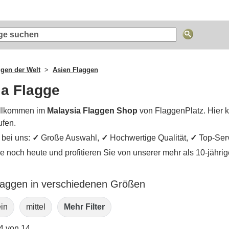
ggen der Welt
Asien Flaggen
ia Flagge
llkommen im
Malaysia Flaggen Shop
von FlaggenPlatz. Hier 
ufen.
e bei uns:
✓
Große Auswahl,
✓
Hochwertige Qualität,
✓
Top-Ser
ie noch heute und profitieren Sie von unserer mehr als 10-jähr
laggen in verschiedenen Größen
ein
mittel
Mehr Filter
14 von 14