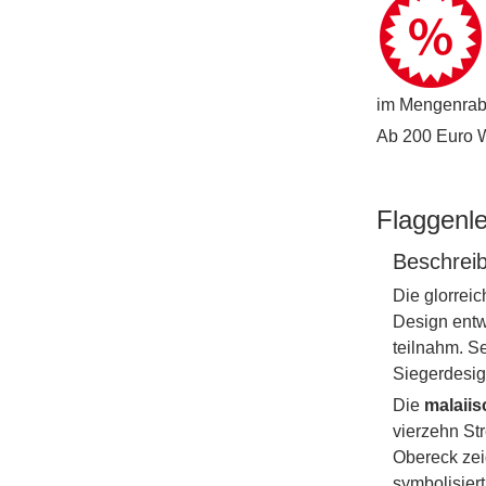
im Mengenraba
Ab 200 Euro Wa
Flaggenl
Beschrei
Die glorrei
Design entw
teilnahm. S
Siegerdesig
Die
malaiis
vierzehn St
Obereck zei
symbolisier