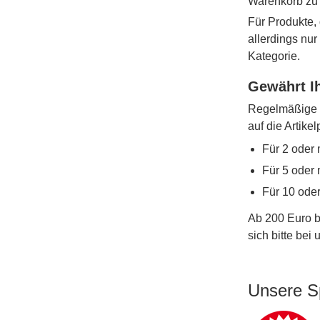
Warenkorb zu
Für Produkte, 
allerdings nu
Kategorie.
Gewährt Ih
Regelmäßige W
auf die Artike
Für 2 oder 
Für 5 oder 
Für 10 ode
Ab 200 Euro b
sich bitte bei
Unsere S