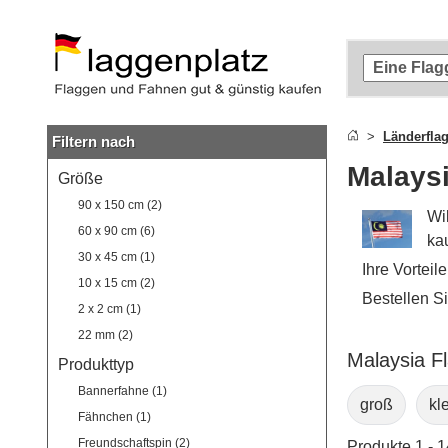
Zum
Hauptinhalt
springen
Zur
Suche
springen
Länderfla
Filtern nach
Zur
Navigation
Malays
Größe
springen
90 x 150 cm (2)
Wi
60 x 90 cm (6)
ka
30 x 45 cm (1)
Ihre Vorteil
10 x 15 cm (2)
Bestellen S
2 x 2 cm (1)
22 mm (2)
Malaysia F
Produkttyp
Bannerfahne (1)
groß
kl
Fähnchen (1)
Freundschaftspin (2)
Produkte 1 - 