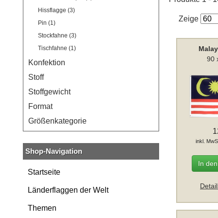
Hissflagge (3)
Zeige
Pin (1)
Stockfahne (3)
Malay
Tischfahne (1)
90 
Konfektion
Stoff
Stoffgewicht
Format
Größenkategorie
1
inkl. MwS
Shop-Navigation
In de
Startseite
Detai
Länderflaggen der Welt
Themen