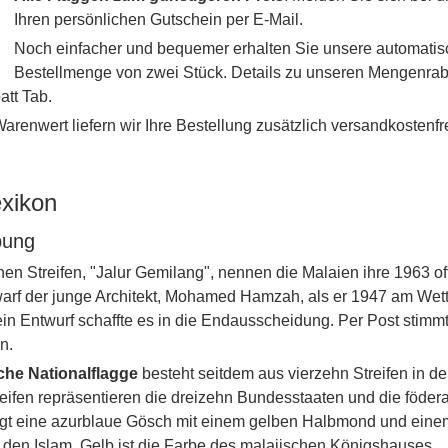
Ihren persönlichen Gutschein per E-Mail.
Noch einfacher und bequemer erhalten Sie unsere automati
Bestellmenge von zwei Stück. Details zu unseren Mengenraba
tt Tab.
renwert liefern wir Ihre Bestellung zusätzlich versandkostenfre
exikon
bung
chen Streifen, "Jalur Gemilang", nennen die Malaien ihre 1963 
arf der junge Architekt, Mohamed Hamzah, als er 1947 am Wett
ein Entwurf schaffte es in die Endausscheidung. Per Post stimmt
n.
che Nationalflagge
besteht seitdem aus vierzehn Streifen in de
reifen repräsentieren die dreizehn Bundesstaaten und die föder
gt eine azurblaue Gösch mit einem gelben Halbmond und eine
t den Islam. Gelb ist die Farbe des malaiischen Königshauses.