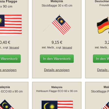
sia Flagge
Malaysia
Deutschlan
Freunds
Stockflagge 30 x 45 cm
 x 90 cm
0,40 €
9,15 €
3,
t., zzgl.
Versand
inkl. MwSt., zzgl.
Versand
inkl. MwSt.,
n Warenkorb
In den Warenkorb
In den 
ls anzeigen
Details anzeigen
Details
alaysia
Mal
Malaysia
Hohlsaum Flagge ECO 60 x 90 cm
e ECO 60 x 90 cm
Stockflagge 