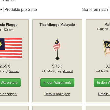
Produkte pro Seite
Sortieren nach
sia Flagge
Tischflagge Malaysia
Mal
Flaggen P
x 150 cm
2,65 €
5,75 €
3,
t., zzgl.
Versand
inkl. MwSt., zzgl.
Versand
inkl. MwSt.,
n Warenkorb
In den Warenkorb
In den 
ls anzeigen
Details anzeigen
Details