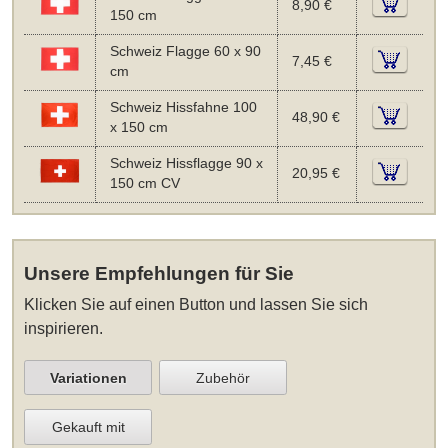
8,90 €
150 cm
Schweiz Flagge 60 x 90
7,45 €
cm
Schweiz Hissfahne 100
48,90 €
x 150 cm
Schweiz Hissflagge 90 x
20,95 €
150 cm CV
Unsere Empfehlungen für Sie
Klicken Sie auf einen Button und lassen Sie sich
inspirieren.
Variationen
Zubehör
Gekauft mit