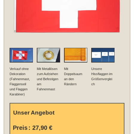
Verkauf ohne
Mit Metallösen
Mit
Unsere
Dekoration
zum Aufziehen
Doppelsaum
Hissflaggen im
(Fahnenmast,
und Befestigen
an den
Größenverglei
Flaggenseil
am
Rändern
ch
und Flaggen
Fahnenmast
Karabiner)
Unser Angebot
Preis
:
27,90 €