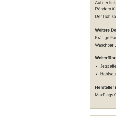
Auf der lin
Rändern für
Der Hohlsa
Weitere Det
Kräftige Fa
Waschbar u
Weiterfüh
Jetzt al
Hohlsau
Hersteller
MaxFlags G