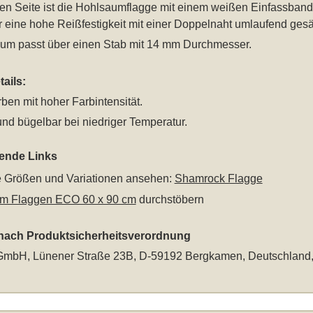
ken Seite ist die Hohlsaumflagge mit einem weißen Einfassband
 eine hohe Reißfestigkeit mit einer Doppelnaht umlaufend ges
um passt über einen Stab mit 14 mm Durchmesser.
ails:
rben mit hoher Farbintensität.
nd bügelbar bei niedriger Temperatur.
rende Links
le Größen und Variationen ansehen:
Shamrock Flagge
m Flaggen ECO 60 x 90 cm
durchstöbern
 nach Produktsicherheitsverordnung
mbH, Lünener Straße 23B, D-59192 Bergkamen, Deutschland