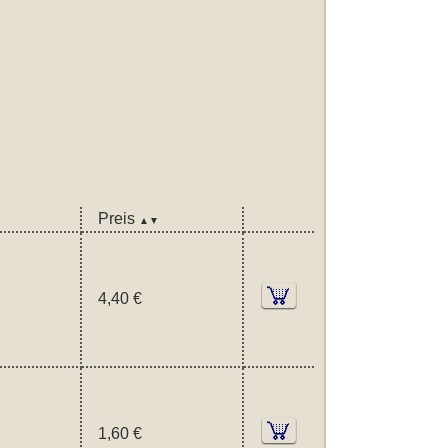
Preis
▲▼
4,40 €
1,60 €