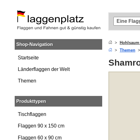
Zum
Hauptinhalt
springen
Zur
Suche
springen
Hohlsaum
Shop-Navigation
Zur
Themen
Navigation
springen
Startseite
Shamro
Länderflaggen der Welt
Themen
Produkttypen
Tischflaggen
Flaggen 90 x 150 cm
Flaggen 60 x 90 cm