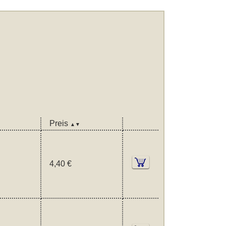
Preis
▲▼
4,40 €