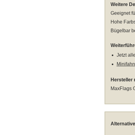
Weitere Det
Geeignet fü
Hohe Farbs
Bügelbar be
Weiterfüh
Jetzt al
Minifahn
Hersteller
MaxFlags G
Alternativ