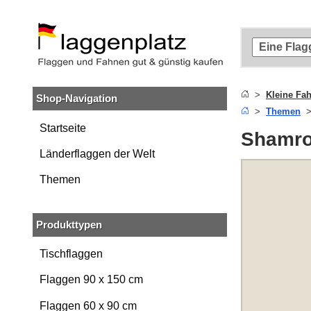
Zum
Hauptinhalt
springen
Zur
Suche
springen
Kleine Fa
Shop-Navigation
Zur
Themen
Navigation
springen
Startseite
Shamro
Länderflaggen der Welt
Themen
Produkttypen
Tischflaggen
Flaggen 90 x 150 cm
Flaggen 60 x 90 cm